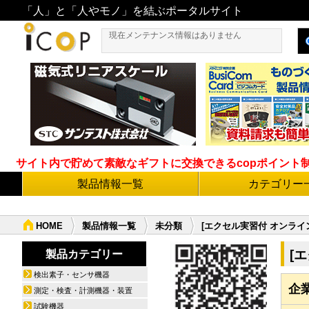
「人」と「人やモノ」を結ぶポータルサイト
現在メンテナンス情報はありません
サイト内で貯めて素敵なギフトに交換できるcopポイント制度導
製品情報一覧
カテゴリー
HOME
製品情報一覧
未分類
[エクセル実習付 オンライ
[
製品カテゴリー
検出素子・センサ機器
企
測定・検査・計測機器・装置
試験機器