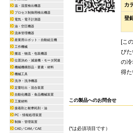
カ
温・湿度検出機器
プロセス制御用検出機器
登
電気・電子計測器
油・空圧機器
流体管理機器
産業用ロボット・自動組立機
[こ
工作機械
びた
搬送・物流・包装機器
位置決め・減速機・モータ関連
の冷
機械機構部品・要素・材料
得た
機械工具
洗浄・洗浄機器
定量吐出・混合装置
自動化機器・食品機械装置
この製品へのお問合せ
工業材料
接着剤と耐摩耗剤・油
PC・情報処理装置
制御・管理装置
(*は必須項目です）
CAD／CAM／CAE