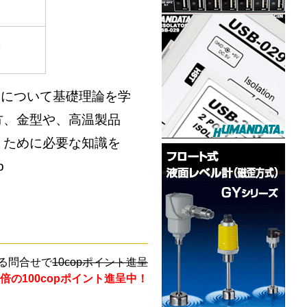
1
達について基礎理論を学
方、金型や、高温製品
くために必要な知識を
p
る問合せで
10copポイント進呈
倍の100copポイント進呈中！