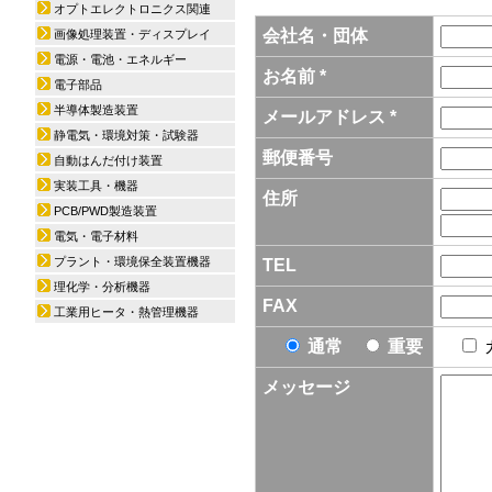
オプトエレクトロニクス関連
会社名・団体
画像処理装置・ディスプレイ
電源・電池・エネルギー
お名前 *
電子部品
半導体製造装置
メールアドレス *
静電気・環境対策・試験器
郵便番号
自動はんだ付け装置
実装工具・機器
住所
PCB/PWD製造装置
電気・電子材料
プラント・環境保全装置機器
TEL
理化学・分析機器
FAX
工業用ヒータ・熱管理機器
通常
重要
メッセージ