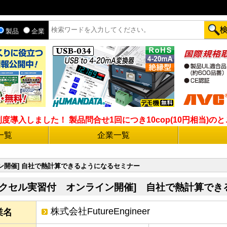
製品
企業
入しました！ 製品問合せ1回につき10cop(10円相当)のとこ
一覧
企業一覧
ン開催] 自社で熱計算できるようになるセミナー
エクセル実習付 オンライン開催] 自社で熱計算でき
株式会社FutureEngineer
業名