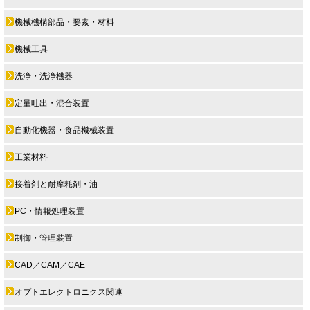
機械機構部品・要素・材料
機械工具
洗浄・洗浄機器
定量吐出・混合装置
自動化機器・食品機械装置
工業材料
接着剤と耐摩耗剤・油
PC・情報処理装置
制御・管理装置
CAD／CAM／CAE
オプトエレクトロニクス関連