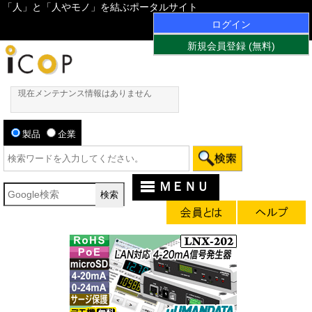
「人」と「人やモノ」を結ぶポータルサイト
ログイン
新規会員登録 (無料)
現在メンテナンス情報はありません
製品
企業
ＭＥＮＵ