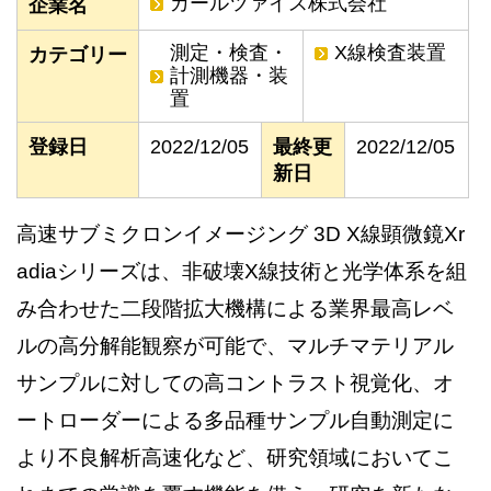
カールツァイス株式会社
企業名
測定・検査・
X線検査装置
カテゴリー
計測機器・装
置
登録日
2022/12/05
最終更
2022/12/05
新日
高速サブミクロンイメージング 3D X線顕微鏡Xr
adiaシリーズは、非破壊X線技術と光学体系を組
み合わせた二段階拡大機構による業界最高レベ
ルの高分解能観察が可能で、マルチマテリアル
サンプルに対しての高コントラスト視覚化、オ
ートローダーによる多品種サンプル自動測定に
より不良解析高速化など、研究領域においてこ