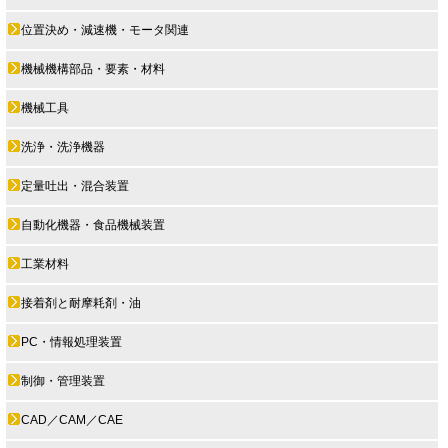
位置決め・減速機・モータ関連
機械機構部品・要素・材料
機械工具
洗浄・洗浄機器
定量吐出・混合装置
自動化機器・食品機械装置
工業材料
接着剤と耐摩耗剤・油
PC・情報処理装置
制御・管理装置
CAD／CAM／CAE