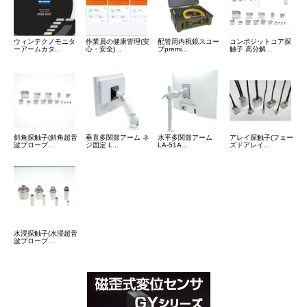
ウィンテクノモニタ
作業員の健康管理(安
配管用内視鏡スコー
コンポジットコア探
ーアームカタ...
心・安全)...
プpremi...
触子 高分解...
斜角探触子(斜角超音
垂直多関節アーム ネ
水平多関節アーム
アレイ探触子(フェー
波プローブ...
ジ固定 L...
LA-51A...
ズドアレイ...
水浸探触子(水浸超音
波プローブ...