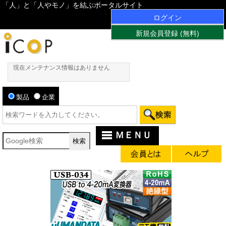
「人」と「人やモノ」を結ぶポータルサイト
ログイン
新規会員登録 (無料)
現在メンテナンス情報はありません
製品
企業
ＭＥＮＵ