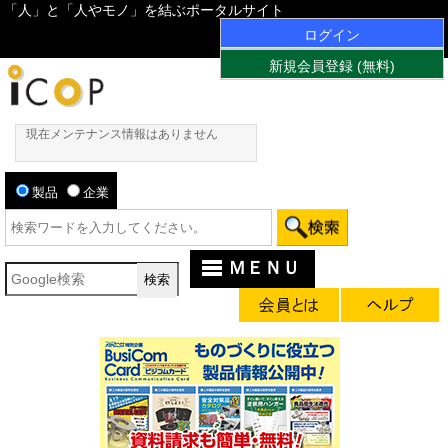
「人」と「人やモノ」を結ぶポータルサイト
ログイン
新規会員登録 (無料)
現在メンテナンス情報はありません
製品
企業
ＭＥＮＵ