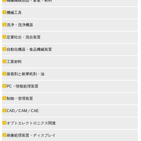
機械機構部品・要素・材料
機械工具
洗浄・洗浄機器
定量吐出・混合装置
自動化機器・食品機械装置
工業材料
接着剤と耐摩耗剤・油
PC・情報処理装置
制御・管理装置
CAD／CAM／CAE
オプトエレクトロニクス関連
画像処理装置・ディスプレイ