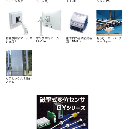
ーアームカタ...
心・安全)...
ト E-Dr...
ション PA...
垂直多関節アーム ネ
水平多関節アーム
配管内の赤錆防錆装
セラQ・スーパーチ
ジ固定 L...
LA-51A...
置「NMRパ...
ャージャー
セラミックスろ過シ
ステム。