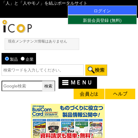
「人」と「人やモノ」を結ぶポータルサイト
ログイン
新規会員登録 (無料)
現在メンテナンス情報はありません
製品
企業
ＭＥＮＵ