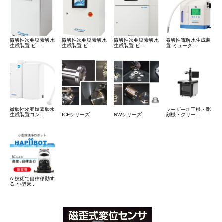
微酸性次亜塩素酸水
微酸性次亜塩素酸水
微酸性次亜塩素酸水
微酸性電解水生成装
生成装置 ピ...
生成装置 ピ...
生成装置 ピ...
置 ミューク...
微酸性次亜塩素酸水
レーザー加工機・彫
生成装置コン...
ICFシリーズ
NWシリーズ
刻機・クリー...
AI技術で自律移動す
る 小型床...