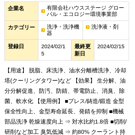
有限会社ハウスステージ グロー
企業名
バル・エコロジー環境事業部
洗浄・洗浄機
洗浄液・剤
カテゴリー
器
登録日
2024/02/1
最終更
2024/02/15
5
新日
【用途】 脱脂、床洗浄、油水分離槽洗浄、冷却
塔(クーリングタワー)など 【効果】 生分解、油
分分解促進、防汚、防錆、帯電防止、消臭、除
菌、軟水化 【使用例】 ■プレス/鋳造/鍛造 金型
保全性向上、金型寿命延長、発錆を抑制 ■機械
部品洗浄 乾燥速度向上 ⇒ 対水比約1.8倍 ■切削/
研削など加工 臭気低減 ⇒ 約80% クーラント持