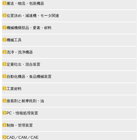
搬送・物流・包装機器
位置決め・減速機・モータ関連
機械機構部品・要素・材料
機械工具
洗浄・洗浄機器
定量吐出・混合装置
自動化機器・食品機械装置
工業材料
接着剤と耐摩耗剤・油
PC・情報処理装置
制御・管理装置
CAD／CAM／CAE