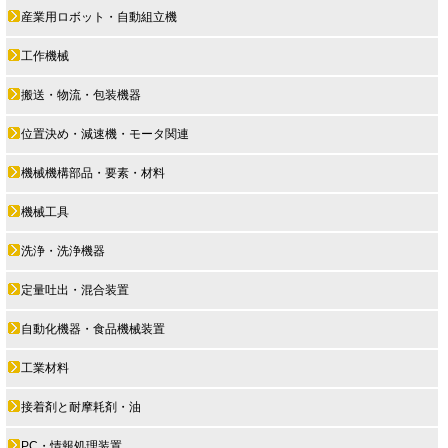
産業用ロボット・自動組立機
工作機械
搬送・物流・包装機器
位置決め・減速機・モータ関連
機械機構部品・要素・材料
機械工具
洗浄・洗浄機器
定量吐出・混合装置
自動化機器・食品機械装置
工業材料
接着剤と耐摩耗剤・油
PC・情報処理装置