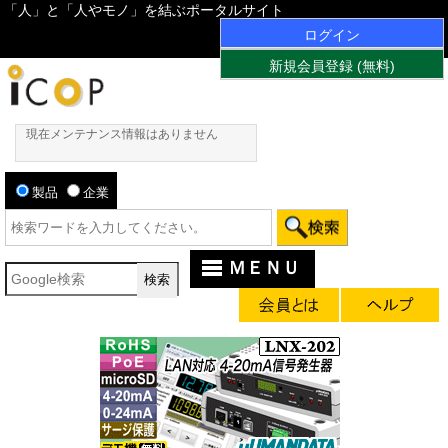
「人」と「人やモノ」を結ぶポータルサイト
ログイン
新規会員登録 (無料)
現在メンテナンス情報はありません
製品
企業
ＭＥＮＵ