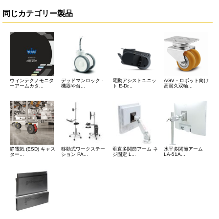
同じカテゴリー製品
ウィンテクノモニタ
デッドマンロック -
電動アシストユニッ
AGV・ロボット向け
ーアームカタ...
機器や台...
ト E-Dr...
高耐久双輪...
静電気 (ESD) キャス
移動式ワークステー
垂直多関節アーム ネ
水平多関節アーム
ター...
ション PA...
ジ固定 L...
LA-51A...