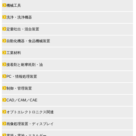
機械工具
洗浄・洗浄機器
定量吐出・混合装置
自動化機器・食品機械装置
工業材料
接着剤と耐摩耗剤・油
PC・情報処理装置
制御・管理装置
CAD／CAM／CAE
オプトエレクトロニクス関連
画像処理装置・ディスプレイ
電源・電池・エネルギー