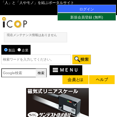
「人」と「人やモノ」を結ぶポータルサイト
ログイン
新規会員登録 (無料)
現在メンテナンス情報はありません
製品
企業
ＭＥＮＵ