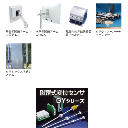
垂直多関節アーム ネ
水平多関節アーム
配管内の赤錆防錆装
セラQ・スーパーチ
ジ固定 L...
LA-51A...
置「NMRパ...
ャージャー
セラミックスろ過シ
ステム。