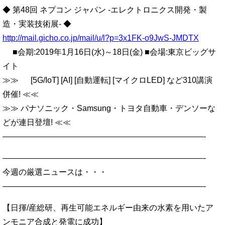
◆ 第48回 ネプコン ジャパン -エレクトロニクス開発・製
造・実装技術展- ◆
http://mail.gicho.co.jp/mail/u/l?p=3x1FK-o9JwS-JMDTX
■会期:2019年1月16日(水)～18日(金) ■会場:東京ビッグサ
イト
≫≫ [5G/IoT] [AI] [自動運転] [マイクロLED] など310講演
併催! ≪≪
≫≫ パナソニック・Samsung・トヨタ自動車・デンソーな
どが連日登壇! ≪≪
—————————————————————————-
—————————————————————————-
今週の厳選ニュースは・・・
—————————————————————————-
【日揮/産総研、再生可能エネルギー由来の水素を用いたア
ンモニア合成と発電に成功】