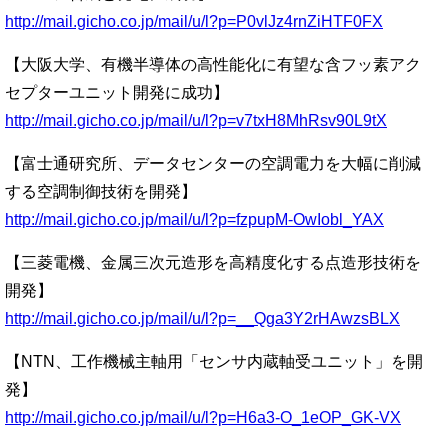
http://mail.gicho.co.jp/mail/u/l?p=P0vlJz4rnZiHTF0FX
【大阪大学、有機半導体の高性能化に有望な含フッ素アク
セプターユニット開発に成功】
http://mail.gicho.co.jp/mail/u/l?p=v7txH8MhRsv90L9tX
【富士通研究所、データセンターの空調電力を大幅に削減
する空調制御技術を開発】
http://mail.gicho.co.jp/mail/u/l?p=fzpupM-OwIobl_YAX
【三菱電機、金属三次元造形を高精度化する点造形技術を
開発】
http://mail.gicho.co.jp/mail/u/l?p=__Qga3Y2rHAwzsBLX
【NTN、工作機械主軸用「センサ内蔵軸受ユニット」を開
発】
http://mail.gicho.co.jp/mail/u/l?p=H6a3-O_1eOP_GK-VX