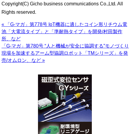
Copyright(C) Gicho business communications Co.,Ltd. All
Rights reserved.
« 「G-マガ」第778号 IoT機器に適したコイン形リチウム電
池「大電流タイプ」と「準耐熱タイプ」を開発/村田製作
所、など
「G-マガ」第780号 “人と機械が安全に協調する”モノづくり
現場を加速するアーム型協調ロボット「TMシリーズ」を発
売/オムロン、など »