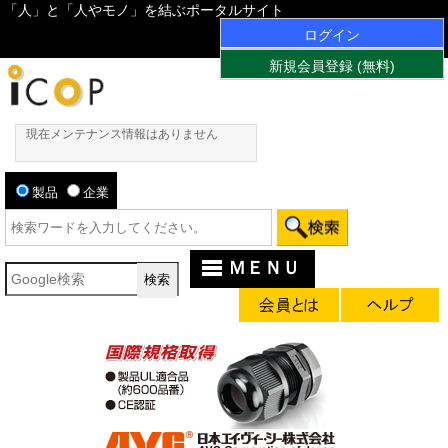
「人」と「人やモノ」を結ぶポータルサイト
ログイン
新規会員登録 (無料)
現在メンテナンス情報はありません
製品
企業
ＭＥＮＵ