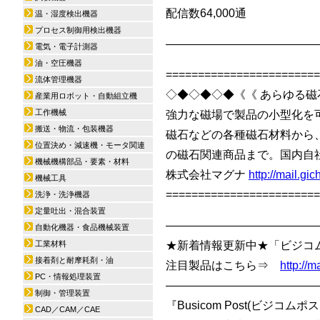
配信数64,000通
温・湿度検出機器
プロセス制御用検出機器
—————————————
電気・電子計測器
油・空圧機器
========================
流体管理機器
◇◆◇◆◇◆《《 あらゆる磁
産業用ロボット・自動組立機
工作機械
強力な磁場で製品の小型化を
搬送・物流・包装機器
磁石などの各種磁石材料から、
位置決め・減速機・モータ関連
の磁石関連商品まで。国内自
機械機構部品・要素・材料
株式会社マグナ
http://mail.g
機械工具
========================
洗浄・洗浄機器
定量吐出・混合装置
—————————————
自動化機器・食品機械装置
工業材料
★新着情報更新中★「ビジコム
接着剤と耐摩耗剤・油
注目製品はこちら⇒
http://
PC・情報処理装置
—————————————
制御・管理装置
『Busicom Post(ビジ
CAD／CAM／CAE