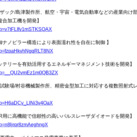
キマザック/島津製作所、航空・宇宙・電気自動車などの産業向け
複合加工機を開発】
u/l?p=v7tFLIfv1mSTKSQAX
御ナノピラー構造により表面濡れ性を自在に制御 】
/u/l?p=fzpaHkvhNgqRLT8NX
ッテリーを有効活用するエネルギーマネジメント技術を開発】
l/u/l?p=__QU2vmEz1m0QB3ZX
工業試験場/村谷機械製作所、精密金型加工に対応する複数照射式
/u/l?p=H6aDCv_LINi3v4OaX
AR用に高機能で信頼性の高いパルスレーザダイオードを開発】
/l?p=n8ljrqr8zmAeghngX