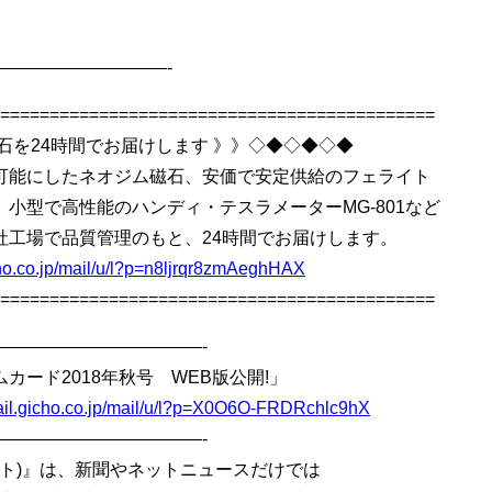
——————————-
============================================
石を24時間でお届けします 》》◇◆◇◆◇◆
可能にしたネオジム磁石、安価で安定供給のフェライト
小型で高性能のハンディ・テスラメーターMG-801など
社工場で品質管理のもと、24時間でお届けします。
icho.co.jp/mail/u/l?p=n8ljrqr8zmAeghHAX
============================================
————————————-
カード2018年秋号 WEB版公開!」
mail.gicho.co.jp/mail/u/l?p=X0O6O-FRDRchlc9hX
————————————-
コムポスト)』は、新聞やネットニュースだけでは