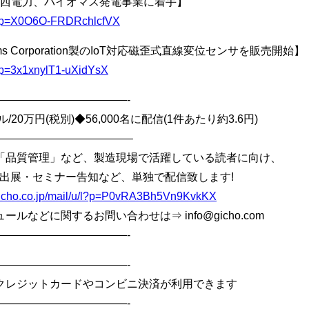
関西電力、バイオマス発電事業に着手】
/u/l?p=X0O6O-FRDRchlcfVX
ms Corporation製のIoT対応磁歪式直線変位センサを販売開始】
/l?p=3x1xnylT1-uXidYsX
————————————-
20万円(税別)◆56,000名に配信(1件あたり約3.6円)
————————————–
「品質管理」など、製造現場で活躍している読者に向け、
出展・セミナー告知など、単独で配信致します!
l.gicho.co.jp/mail/u/l?p=P0vRA3Bh5Vn9KvkKX
などに関するお問い合わせは⇒ info@gicho.com
————————————-
————————————-
クレジットカードやコンビニ決済が利用できます
————————————-