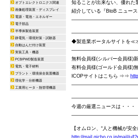
知ることが出来ない、優れた
オプトエレクトロニクス関連
画像処理装置・ディスプレイ
紹介している『BtoB ニュー
電源・電池・エネルギー
—————————————
電子部品
半導体製造装置
—————————————
静電気・環境対策・試験器
◆製造業ポータルサイトを≪オ
自動はんだ付け装置
—————————————
実装工具・機器
無料会員様(シルバー会員様)
PCB/PWD製造装置
電気・電子材料
有料会員様(ゴールド会員様)
プラント・環境保全装置機器
ICOPサイトはこちら ⇒⇒
htt
理化学・分析機器
—————————————
工業用ヒータ・熱管理機器
—————————————
今週の厳選ニュースは・・・
—————————————
【オムロン、“人と機械が安全
http://mail.gicho.co.jp/mail