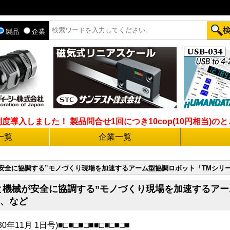
製品
企業
入しました！ 製品問合せ1回につき10cop(10円相当)のとこ
一覧
企業一覧
械が安全に協調する”モノづくり現場を加速するアーム型協調ロボット「TMシリ
“人と機械が安全に協調する”モノづくり現場を加速するア
ン、など
0年11月 1日号)■□■□■□■■□■□■□■