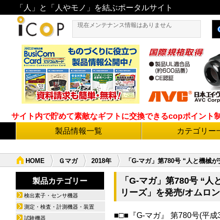
「人」と「人やモノ」を結ぶポータルサイト
現在メンテナンス情報はありません
サイト内で貯めて素敵なギフトに交換できるcopポイント制度導
製品情報一覧
カテゴリー
HOME
Ｇマガ
2018年
「G-マガ」第780号 “人と機
「G-マガ」第780号 
製品カテゴリー
リーズ」を発売/オムロ
検出素子・センサ機器
測定・検査・計測機器・装置
■□■『G-マガ』 第780号(平成3
試験機器