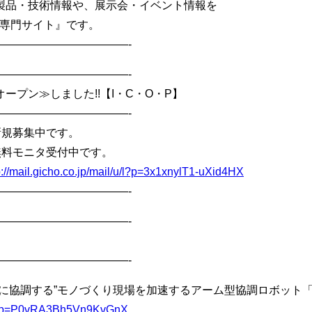
製品・技術情報や、展示会・イベント情報を
ス専門サイト』です。
————————————-
————————————-
ープン≫しました!!【I・C・O・P】
————————————-
新規募集中です。
無料モニタ受付中です。
p://mail.gicho.co.jp/mail/u/l?p=3x1xnylT1-uXid4HX
————————————-
————————————-
————————————-
に協調する”モノづくり現場を加速するアーム型協調ロボット「
/u/l?p=P0vRA3Bh5Vn9KvGnX