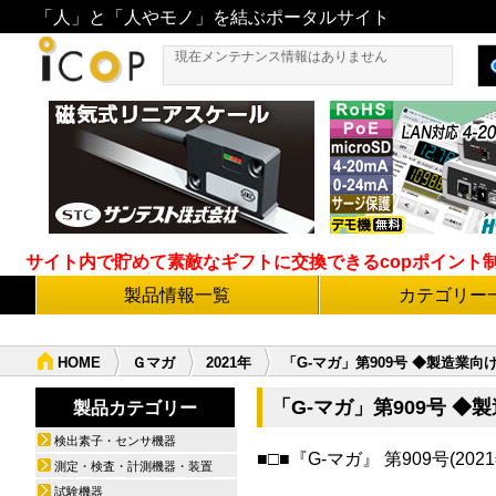
「人」と「人やモノ」を結ぶポータルサイト
現在メンテナンス情報はありません
サイト内で貯めて素敵なギフトに交換できるcopポイント制度導
製品情報一覧
カテゴリー
HOME
Ｇマガ
2021年
「G-マガ」第909号 ◆製造
「G-マガ」第909号
製品カテゴリー
検出素子・センサ機器
■□■『G-マガ』 第909号(2021
測定・検査・計測機器・装置
配信数
試験機器