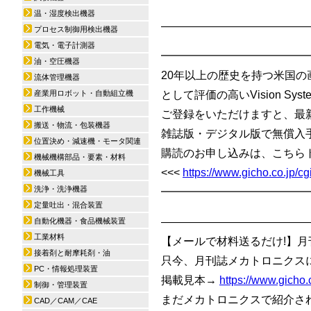
温・湿度検出機器
—————————————
プロセス制御用検出機器
電気・電子計測器
━━━━━━━━━━━━━
油・空圧機器
20年以上の歴史を持つ米国
流体管理機器
産業用ロボット・自動組立機
として評価の高いVision Sys
工作機械
ご登録をいただけますと、最
搬送・物流・包装機器
雑誌版・デジタル版で無償入
位置決め・減速機・モータ関連
購読のお申し込みは、こちら
機械機構部品・要素・材料
<<<
https://www.gicho.co.jp/
機械工具
洗浄・洗浄機器
━━━━━━━━━━━━━
定量吐出・混合装置
—————————————
自動化機器・食品機械装置
工業材料
【メールで材料送るだけ!】月
接着剤と耐摩耗剤・油
只今、月刊誌メカトロニクス
PC・情報処理装置
掲載見本→
https://www.gicho
制御・管理装置
まだメカトロニクスで紹介さ
CAD／CAM／CAE