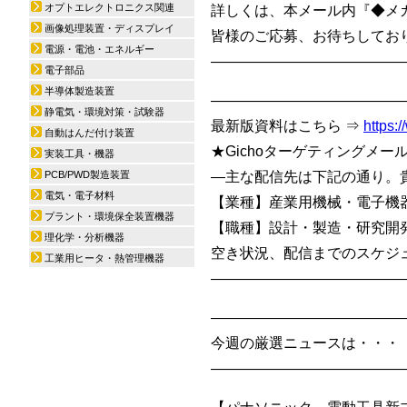
オプトエレクトロニクス関連
詳しくは、本メール内『◆メ
画像処理装置・ディスプレイ
皆様のご応募、お待ちしており
電源・電池・エネルギー
—————————————
電子部品
半導体製造装置
—————————————
静電気・環境対策・試験器
最新版資料はこちら ⇒
https:
自動はんだ付け装置
★Gichoターゲティングメール/
実装工具・機器
PCB/PWD製造装置
—主な配信先は下記の通り。
電気・電子材料
【業種】産業用機械・電子機
プラント・環境保全装置機器
【職種】設計・製造・研究開
理化学・分析機器
空き状況、配信までのスケジュール
工業用ヒータ・熱管理機器
—————————————
—————————————
今週の厳選ニュースは・・・
—————————————