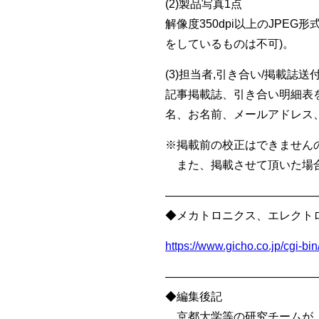
(2)製品写真1点
解像度350dpi以上のJPE
をしているものは不可)。
(3)担当者,引き合い/掲載誌送
記事掲載誌、引き合い明細表
名、お名前、メールアドレス、
※掲載前の校正はできません
また、掲載させて頂いた場合
—————————————
◆メカトロニクス、エレクト
https://www.gicho.co.jp/cgi-
—————————————
◆編集後記
京都大学等の研究チームが、