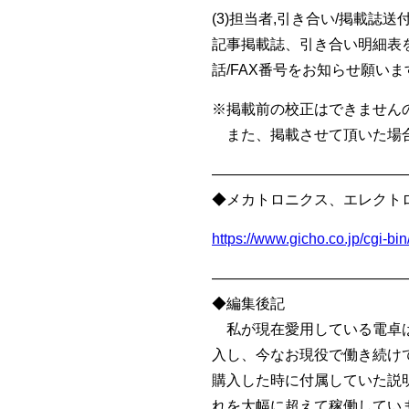
(3)担当者,引き合い/掲載誌送
記事掲載誌、引き合い明細表
話/FAX番号をお知らせ願いま
※掲載前の校正はできません
また、掲載させて頂いた場合
—————————————
◆メカトロニクス、エレクト
https://www.gicho.co.jp/cgi-
—————————————
◆編集後記
私が現在愛用している電卓は
入し、今なお現役で働き続け
購入した時に付属していた説
れを大幅に超えて稼働してい