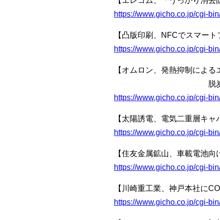
【エレコム、「うっかり消去防止
https://www.gicho.co.jp/cgi-
【凸版印刷、NFCでスマー
https://www.gicho.co.jp/cgi-
【オムロン、発熱抑制による
脱炭素社会の実現に
https://www.gicho.co.jp/cgi-
【太陽誘電、電気二重層キャ
https://www.gicho.co.jp/cgi-
【住友金属鉱山、車載電池向
https://www.gicho.co.jp/cgi-
【川崎重工業、神戸本社にCO
https://www.gicho.co.jp/cgi-