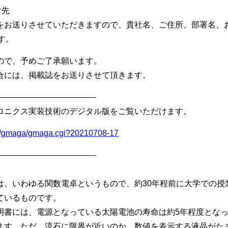
付先
をお送りさせていただきますので、貴社名、ご住所、部署名、
す。
ので、予めご了承願います。
には、掲載誌をお送りさせて頂きます。
————————————-
ロニクス実装技術のデジタル版をご覧いただけます。
bin/gmaga/gmaga.cgi?20210708-17
————————————-
、いわゆる関数電卓というもので、約30年程前に大学での授
ているものです。
明書には、電源となっている太陽電池の寿命は約5年程度とな
ます。ただ、流石に限界が近いのか、数値を表示する液晶がた