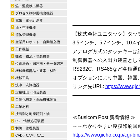
温・湿度検出機器
—————————————
プロセス制御用検出機器
電気・電子計測器
—————————————
油・空圧機器
【株式会社ユニタック】タッ
流体管理機器
産業用ロボット・自動組立機
3.5インチ、5.7インチ、1
工作機械
アナログ方式のタッチキーは
搬送・物流・包装機器
制御機器への入出力装置とし
位置決め・減速機・モータ関連
RS232C、RS485など各
機械機構部品・要素・材料
オプションにより中国、韓国
機械工具
洗浄・洗浄機器
リンク先URL:
https://www.gi
定量吐出・混合装置
—————————————
自動化機器・食品機械装置
工業材料
—————————————
接着剤と耐摩耗剤・油
≪Busicom Post 新着情報!
PC・情報処理装置
～～わかりやすい厚膜印刷回
制御・管理装置
https://www.gicho.co.jp/cgi-
CAD／CAM／CAE