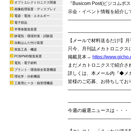
オプトエレクトロニクス関連
『Busicom Post(ビ
画像処理装置・ディスプレイ
示会・イベント情報を紹介して
電源・電池・エネルギー
—————————————
電子部品
半導体製造装置
—————————————
静電気・環境対策・試験器
【メールで材料送るだけ!】月
自動はんだ付け装置
只今、月刊誌メカトロニクス
実装工具・機器
PCB/PWD製造装置
掲載見本→
https://www.gicho
電気・電子材料
まだメカトロニクスで紹介さ
プラント・環境保全装置機器
詳しくは、本メール内『◆メ
理化学・分析機器
皆様のご応募、お待ちしており
工業用ヒータ・熱管理機器
—————————————
—————————————
今週の厳選ニュースは・・・
—————————————