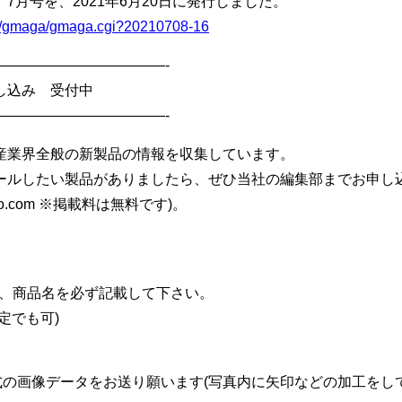
7月号を、2021年6月20日に発行しました。
bin/gmaga/gmaga.cgi?20210708-16
————————————-
し込み 受付中
————————————-
産業界全般の新製品の情報を収集しています。
ールしたい製品がありましたら、ぜひ当社の編集部までお申し込
gicho.com ※掲載料は無料です)。
品名、商品名を必ず記載して下さい。
定でも可)
G形式の画像データをお送り願います(写真内に矢印などの加工をし