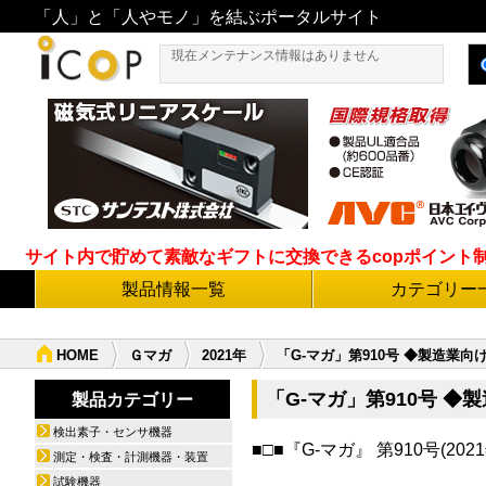
「人」と「人やモノ」を結ぶポータルサイト
現在メンテナンス情報はありません
サイト内で貯めて素敵なギフトに交換できるcopポイント制度導
製品情報一覧
カテゴリー
HOME
Ｇマガ
2021年
「G-マガ」第910号 ◆製造業
「G-マガ」第910号 
製品カテゴリー
検出素子・センサ機器
■□■『G-マガ』 第910号(2021
測定・検査・計測機器・装置
配信数
試験機器