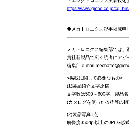
「エレクトロニクス実装技術」
https://www.gicho.co.jp/cgi-
—————————————
◆メカトロニクス記事掲載申
—————————————
メカトロニクス編集部では、
貴社新製品で広く読者にアピ
編集部 e-mail:mechatro@
<掲載に関して必要なもの>
(1)製品紹介文字原稿
文字数は500～600字、製
(カタログを使った抜粋等の指
(2)製品写真1点
解像度350dpi以上のJPE