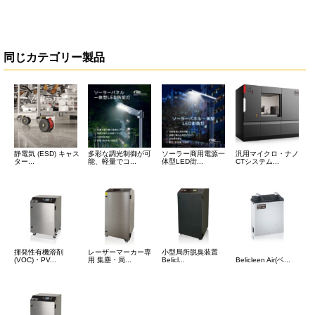
同じカテゴリー製品
静電気 (ESD) キャス
多彩な調光制御が可
ソーラー商用電源一
汎用マイクロ・ナノ
ター...
能、軽量でコ...
体型LED街...
CTシステム...
揮発性有機溶剤
レーザーマーカー専
小型局所脱臭装置
(VOC)・PV...
用 集塵・局...
Belicl...
Belicleen Air(ベ...