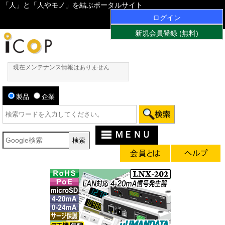
「人」と「人やモノ」を結ぶポータルサイト
ログイン
新規会員登録 (無料)
現在メンテナンス情報はありません
製品
企業
ＭＥＮＵ