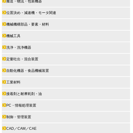
搬送・物流・包装機器
位置決め・減速機・モータ関連
機械機構部品・要素・材料
機械工具
洗浄・洗浄機器
定量吐出・混合装置
自動化機器・食品機械装置
工業材料
接着剤と耐摩耗剤・油
PC・情報処理装置
制御・管理装置
CAD／CAM／CAE