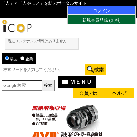
「人」と「人やモノ」を結ぶポータルサイト
ログイン
新規会員登録 (無料)
現在メンテナンス情報はありません
製品
企業
ＭＥＮＵ