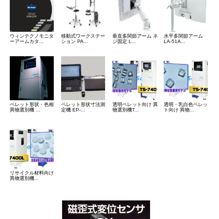
ウィンテクノモニタ
移動式ワークステー
垂直多関節アーム ネ
水平多関節アーム
ーアームカタ...
ション PA...
ジ固定 L...
LA-51A...
ペレット形状・色相
ペレット形状寸法測
透明ペレット向け 異
透明・乳白色ペレッ
異物選別機 ...
定機 EP-...
物選別機T...
ト向け 異物...
リサイクル材料向け
異物選別機...