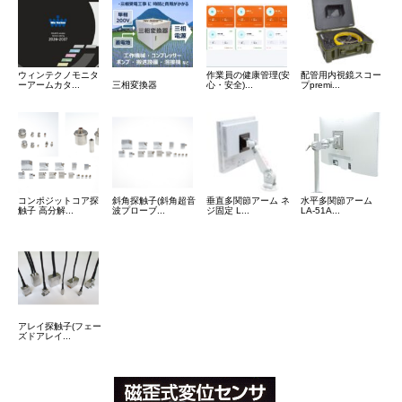
ウィンテクノモニタ
作業員の健康管理(安
配管用内視鏡スコー
ーアームカタ...
三相変換器
心・安全)...
プpremi...
コンポジットコア探
斜角探触子(斜角超音
垂直多関節アーム ネ
水平多関節アーム
触子 高分解...
波プローブ...
ジ固定 L...
LA-51A...
アレイ探触子(フェー
ズドアレイ...