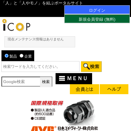
「人」と「人やモノ」を結ぶポータルサイト
ログイン
新規会員登録 (無料)
現在メンテナンス情報はありません
製品
企業
ＭＥＮＵ