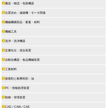
搬送・物流・包装機器
位置決め・減速機・モータ関連
機械機構部品・要素・材料
機械工具
洗浄・洗浄機器
定量吐出・混合装置
自動化機器・食品機械装置
工業材料
接着剤と耐摩耗剤・油
PC・情報処理装置
制御・管理装置
CAD／CAM／CAE