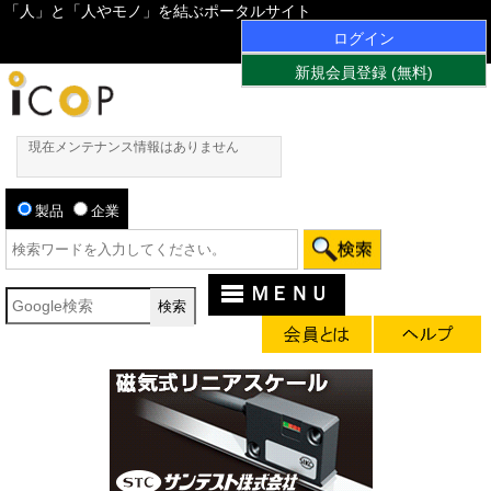
「人」と「人やモノ」を結ぶポータルサイト
ログイン
新規会員登録 (無料)
現在メンテナンス情報はありません
製品
企業
ＭＥＮＵ