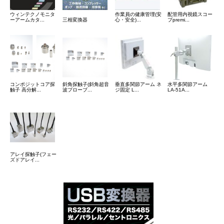
ウィンテクノモニタ
作業員の健康管理(安
配管用内視鏡スコー
ーアームカタ...
三相変換器
心・安全)...
プpremi...
コンポジットコア探
斜角探触子(斜角超音
垂直多関節アーム ネ
水平多関節アーム
触子 高分解...
波プローブ...
ジ固定 L...
LA-51A...
アレイ探触子(フェー
ズドアレイ...