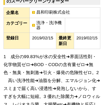
のスーパークリーンウォーター
昌和印刷株式会社
企業名
洗浄・洗浄機
カテゴリー
器
登録日
2019/02/15
最終更
2019/02/15
新日
1 成分の99.83%が水の安全性➜界面活性剤・
化学物質ゼロ➜BOD・CODの含有量ゼロ➜無
色・無臭・無刺激➜引火・爆発の危険性ゼロ。2
高い洗浄性能➜油脂を分解、エマルジョン化➜
スミまで届く高い浸透性➜発泡しないから、す
すぎを大幅に短縮。3 優れた除菌力➜ノロウィル
ス、レジオネラ菌、大腸菌etc➜有機物と反応し