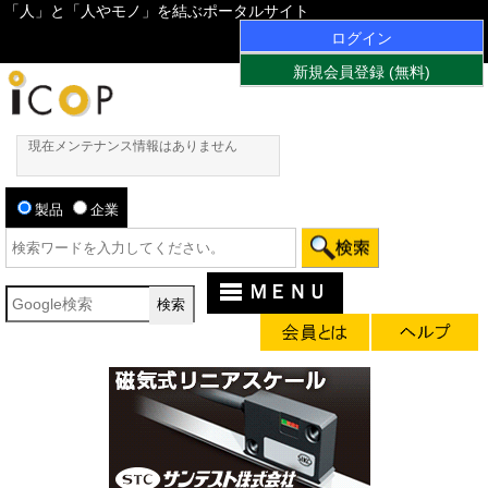
「人」と「人やモノ」を結ぶポータルサイト
ログイン
新規会員登録 (無料)
現在メンテナンス情報はありません
製品
企業
ＭＥＮＵ