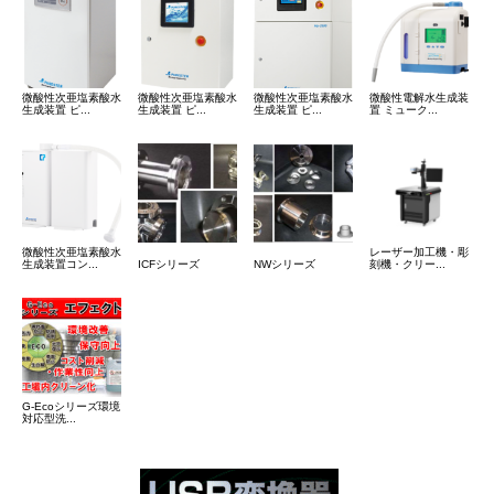
微酸性次亜塩素酸水
微酸性次亜塩素酸水
微酸性次亜塩素酸水
微酸性電解水生成装
生成装置 ピ...
生成装置 ピ...
生成装置 ピ...
置 ミューク...
微酸性次亜塩素酸水
レーザー加工機・彫
生成装置コン...
ICFシリーズ
NWシリーズ
刻機・クリー...
G-Ecoシリーズ環境
対応型洗...