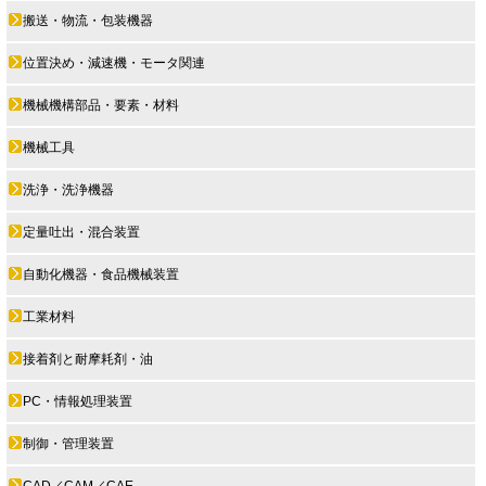
搬送・物流・包装機器
位置決め・減速機・モータ関連
機械機構部品・要素・材料
機械工具
洗浄・洗浄機器
定量吐出・混合装置
自動化機器・食品機械装置
工業材料
接着剤と耐摩耗剤・油
PC・情報処理装置
制御・管理装置
CAD／CAM／CAE